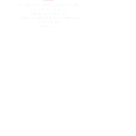
Prévention des accidents par piqûre d'aiguille
Durabilité et recyclage
Surveillance en temps réel
Gestion automatisée des objets tranchants
Voir le catalogue
Ressources
Entreprise
À propos de nous
Notre équipe
Nouvelles
Blog
Contact
Connectez-vous avec nous
Envoyez-nous un e-mail :
info@needleaid.ca
Connectez-vous avec
nous
Restez informé
Soutien
Suivez-nous sur:
AiguilleAIDE par DECAP © 2025.
Tous droits réservés.
DECAP Recherche et Développement Inc.
Fièrement fabriqué au Canada