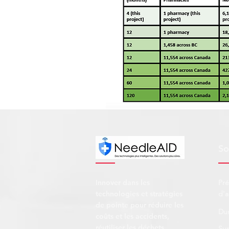
So
Innover dans les
Pré
technologies et stratégies
d'a
de pointe pour réduire les
Dur
coûts et les accidents,
réutiliser les déchets
Sur