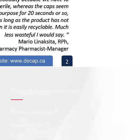
Connectez-vous avec nous
Envoyez-nous un e-mail :
info@needleaid.ca
Connectez-vous avec nous