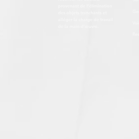
provenant de l’élimination
Ges
des objets tranchants et
alléger la charge de travail
Voi
de la main-d’œuvre.
Res