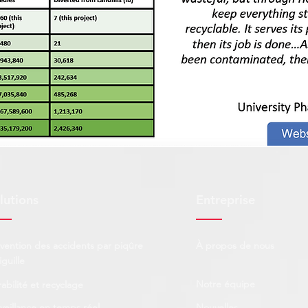
lutions
Entreprise
vention des accidents par piqûre
À propos de nous
iguille
Notre équipe
abilité et recyclage
veillance en temps réel
Nouvelles