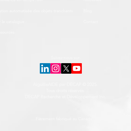
tion automatisée des objets tranchants
Blog
r le catalogue
Contact
sources
Suivez-nous sur:
AiguilleAIDE par DECAP © 2025.
Tous droits réservés.
DECAP Recherche et Développement Inc.
Fièrement fabriqué au Canada