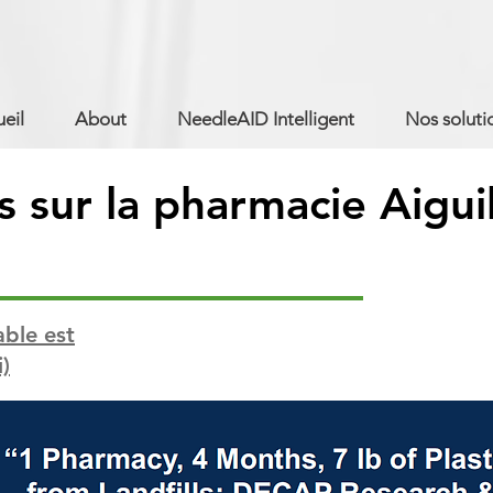
eil
About
NeedleAID Intelligent
Nos soluti
s sur la pharmacie Aigui
able est
i)